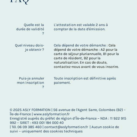
Quelle est la
L'attestation est valable 2 ans à
durée de validité
compter de la date d'émission.
?
Quel niveau dois-
Cela dépend de votre démarche :
Cela
je obtenir ?
dépend de votre démarche : A2 pour la
carte de séjour pluriannuelle, B1 pour la
carte de résident, B2 pour la
naturalisation. En cas de doute,
contactez-nous avant de vous inscrire.
Puis-je annuler
Toute inscription est définitive après
mon inscription
paiement.
?
© 2025 ASLY FORMATION | 56 avenue de l'Agent Sarre, Colombes (92) –
Île-de-France | www.aslyformation.fr
Enregistré auprès du préfet de région d’Île-de-France – NDA : 11 922 915
992 – SIRET : 493 001 184 000 40
| Tél. 06 09 385 460 | contact@aslyformation.fr | Aucun cookie de
suivi – uniquement des cookies techniques