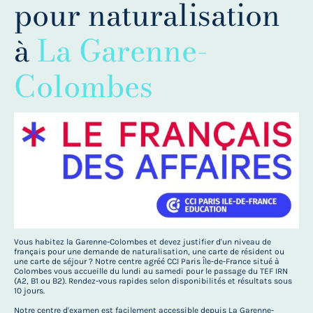
pour naturalisation
à
La Garenne-
Colombes
Vous habitez la Garenne-Colombes et devez justifier d'un niveau de
français pour une demande de naturalisation, une carte de résident ou
une carte de séjour ? Notre centre agréé CCI Paris Île-de-France situé à
Colombes vous accueille du lundi au samedi pour le passage du TEF IRN
(A2, B1 ou B2). Rendez-vous rapides selon disponibilités et résultats sous
10 jours.
Notre centre d'examen est facilement accessible depuis La Garenne-