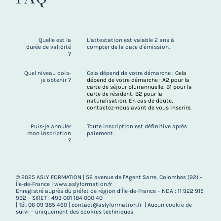
Quelle est la
L'attestation est valable 2 ans à
durée de validité
compter de la date d'émission.
?
Quel niveau dois-
Cela dépend de votre démarche :
Cela
je obtenir ?
dépend de votre démarche : A2 pour la
carte de séjour pluriannuelle, B1 pour la
carte de résident, B2 pour la
naturalisation. En cas de doute,
contactez-nous avant de vous inscrire.
Puis-je annuler
Toute inscription est définitive après
mon inscription
paiement.
?
© 2025 ASLY FORMATION | 56 avenue de l'Agent Sarre, Colombes (92) –
Île-de-France | www.aslyformation.fr
Enregistré auprès du préfet de région d’Île-de-France – NDA : 11 922 915
992 – SIRET : 493 001 184 000 40
| Tél. 06 09 385 460 | contact@aslyformation.fr | Aucun cookie de
suivi – uniquement des cookies techniques