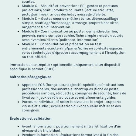
courtes.
Module C – Sécurité et prévention : EPI, gestes et postures,
projections/bruit ; produits courants (lecture étiquette,
pictogrammes), tri des déchets ; message d’alerte.
Module D – Gestes cœur de métier : tonte, débroussaillage
simple, soufflage/ramassage, arrosage, propreté des sites,
rangement fin d’intervention.
Module E – Communication au poste : demander/clarifier,
prévenir, rendre compte ; cahier/fiche simple ; relation courte
avec riverains/clients (politesse, information).
Module F – Consolidation et préparation au test :
entraînements écouter/lire/parler/écrire en contexte espaces
verts ; techniques d’épreuve ; accompagnement à l’inscription
au test officiel.
Immersion en entreprise : optionnelle, uniquement si un dispositif
spécifique le permet (POEI).
Méthodes pédagogiques
Approche FOS (français sur objectifs spécifiques) : situations
professionnelles, documents authentiques (fiche de poste,
procédures simples, étiquettes, consignes de sécurité, bons de
livraison), jeux de rôle au poste et entraînements guidés.
Parcours individualisé selon le niveau et le projet ; supports
visuels et audio ; explicitation du vocabulaire métier et des
consignes.
Évaluation et validation
Avant la formation : positionnement initial et fixation d’un
niveau-cible individuel.
Pendant la formation : évaluations formatives à la fin des