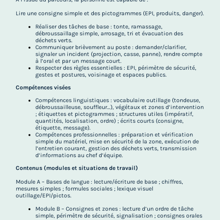
Lire une consigne simple et des pictogrammes (EPI, produits, danger).
Réaliser des tâches de base : tonte, ramassage,
débroussaillage simple, arrosage, tri et évacuation des
déchets verts.
Communiquer brièvement au poste : demander/clarifier,
signaler un incident (projection, casse, panne), rendre compte
à l’oral et par un message court.
Respecter des règles essentielles : EPI, périmètre de sécurité,
gestes et postures, voisinage et espaces publics.
Compétences visées
Compétences linguistiques : vocabulaire outillage (tondeuse,
débroussailleuse, souffleur…), végétaux et zones d’intervention
; étiquettes et pictogrammes ; structures utiles (impératif,
quantités, localisation, ordre) ; écrits courts (consigne,
étiquette, message).
Compétences professionnelles : préparation et vérification
simple du matériel, mise en sécurité de la zone, exécution de
l’entretien courant, gestion des déchets verts, transmission
d’informations au chef d’équipe.
Contenus (modules et situations de travail)
Module A – Bases de langue : lecture/écriture de base ; chiffres,
mesures simples ; formules sociales ; lexique visuel
outillage/EPI/pictos.
Module B – Consignes et zones : lecture d’un ordre de tâche
simple, périmètre de sécurité, signalisation ; consignes orales