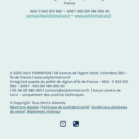
France
NDA 11 922 915 992 — SIRET 493 001 184 000 40
contact@aslyformation.fr
—
www.aslyformation.fr
© 2025 ASLY FORMATION | 56 avenue de l'Agent Sarre, Colombes (92) –
Île-de-France | www.aslyformation.fr
Enregistré auprès du préfet de région d’Île-de-France – NDA : 11 922 915
992 – SIRET : 493 001 184 000 40
| Tél. 06 09 385 460 | contact@aslyformation.fr | Aucun cookie de
suivi – uniquement des cookies techniques
© Copyright. Tous droits réservés.
Mentions légales
|
Politique de
confidentialité
|
Conditions générales
de vente
|
Règlement intérieur